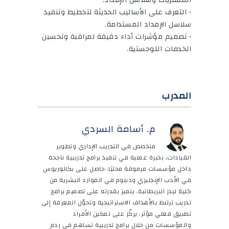
• التعرف على الأساليب الحديثة لتخطيط وتنفيذ
سلاسل الإمداد المستدامة.
• تصميم مؤشرات أداء دقيقة لمراقبة وتحسين
الخدمات اللوجستية.
المدرب
م. أسامة السردي
متخصص في التدريب الإداري وتطوير
القيادات، بخبرة عملية في تنفيذ برامج تدريبية ناجحة
داخل مؤسسات مرموقة محليًا. حاصل على بكالوريوس
في الأدب الإنجليزي ودبلوم في الموارد البشرية من
كلية ليدز البريطانية. يتميز بقدرته على تصميم برامج
تدريب ترتبط بالأهداف الاستراتيجية وتحوّل المعرفة إلى
تطبيق فعلي مؤثر. يركّز على تمكين الأفراد
والمؤسسات من خلال برامج تدريبية تساهم في ردم