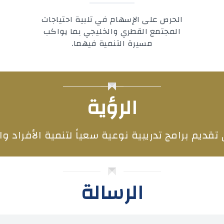
‬مسيرة‭ ‬التنمية‭ ‬فيهما‭.‬
الرؤية
 تقديم برامج تدريبية نوعية سعياً لتنمية الأفراد 
الرسالة