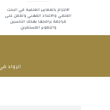
‬والتطوير‭ ‬المستمرين‭.
الرواد في‬