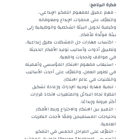
فكرة البرنامج:
• فهم عميق لمفهوم التفكير الإبداعي،
والتعرّف على محفزات الإبداع ومعوقاته
وكيفية تحويل البيئة الشخصية والوظيفية إلى
بيئة مولّدة للأفكار.
• اكتساب مهارات حل المشكلات بطرق إبداعية،
وتطبيق أدوات وأساليب توليد الأفكار الحديثة
في مواقف وتحديات واقعية.
• استيعاب مفهوم الابتكار المؤسسي وأهميته
في تطوير العمل، والتعرّف على أحدث الأساليب
والتقنيات في عالم الابتكار.
• تنمية مهارة توجيه الإدراك وإعادة تشكيل
النظرة تجاه البدائل والمتغيرات لاتخاذ قرارات
أكثر مرونة وإبداعًا.
• التمييز بين الابتكار والاختراع وربط الأفكار
باحتياجات المستفيدين وفقًا لأحدث النظريات
العلمية.
• التعرّف على المراحل الخمس في التفكير
التصميمي (Design Thinking) وتطبيق المفاتيح