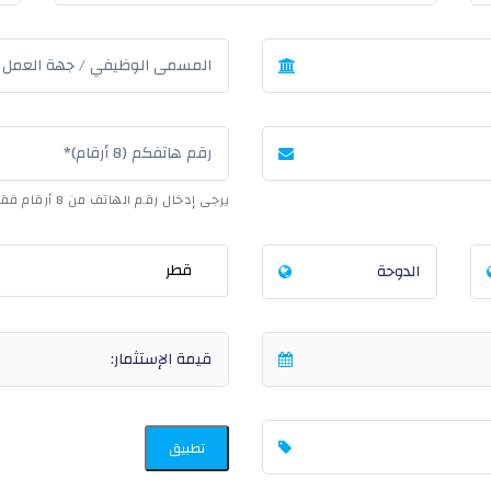
يرجى إدخال رقم الهاتف من 8 أرقام فقط (بدون رمز الدولة).
تطبيق